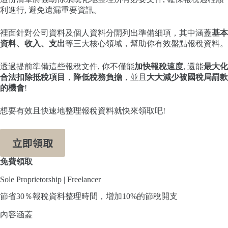
利進行, 避免遺漏重要資訊。
裡面針對公司資料及個人資料分開列出準備細項，其中涵蓋
基本
資料、收入、支出
等三大核心領域，幫助你有效盤點報稅資料。
透過提前準備這些報稅文件, 你不僅能
加快報稅速度
, 還能
最大化
合法扣除抵稅項目
，
降低稅務負擔
，並且
大大減少被國稅局罰款
的機會
!
想要有效且快速地整理報稅資料就快來領取吧!
立即領取
免費領取
Sole Proprietorship | Freelancer
節省30％報稅資料整理時間，增加10%的節稅開支
內容涵蓋