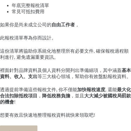
年底完整報稅清單
常見可抵扣費用
如果你是尚未成立公司的
自由工作者
，
此報稅清單專為你而設計。
這份清單將協助你系統化地整理所有必要文件, 確保報稅過程順
利進行, 避免遺漏重要資訊。
裡面針對品牌資料及個人資料分開列出準備細項，其中涵蓋
基本
資料、收入、支出
等三大核心領域，幫助你有效盤點報稅資料。
透過提前準備這些報稅文件, 你不僅能
加快報稅速度
, 還能
最大化
合法扣除抵稅項目
，
降低稅務負擔
，並且
大大減少被國稅局罰款
的機會
!
想要有效且快速地整理報稅資料就快來領取吧!