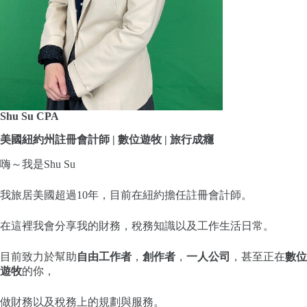
Shu Su CPA
美國紐約州註冊會計師 | 數位遊牧 | 旅行成癮
嗨～我是Shu Su
我旅居美國超過10年，目前在紐約擔任註冊會計師。
在這裡我會分享我的財務，稅務知識以及工作生活日常。
目前致力於幫助
自由工作者
，
創作者
，
一人公司
，甚至正在
數位
遊牧
的你，
做財務以及稅務上的規劃與服務。