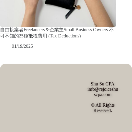
自由接案者Freelancers＆企業主Small Business Owners 不
可不知的25種抵稅費用 (Tax Deductions)
01/19/2025
Shu Su CPA
info@rejoiceshu
scpa.com
© All Rights
Reserved.
Chinese